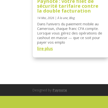
Paynote : votre filet de
sécurité tarifaire contre
la double facturation
14 Mai, 2026
|
À la une
,
Blog
Dans l’univers du paiement mobile au
Cameroun, chaque franc CFA compte.
Lorsque vous gérez des opérations de
cashout en masse — que ce soit pour
payer vos emplo
lire plus
Designed by
Paynote